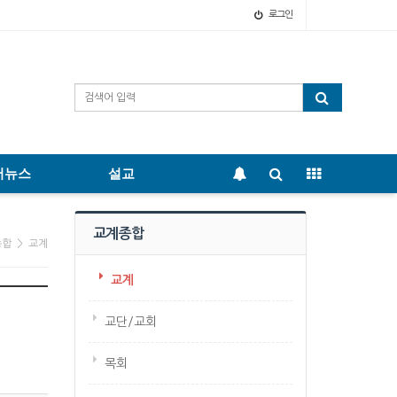
로그인
어뉴스
설교
교계종합
종합 > 교계
교계
교단/교회
목회