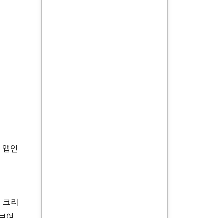
 앱인
 크리
선보여