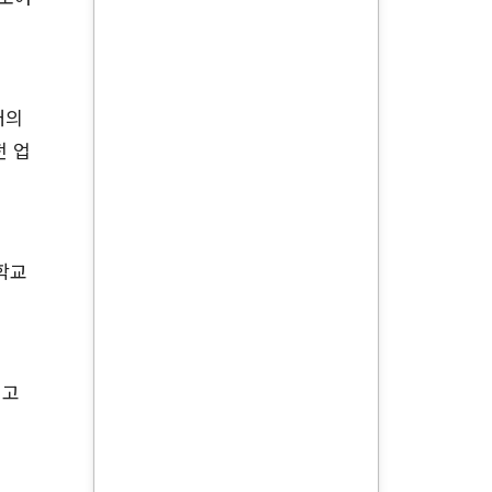
개의
전 업
학교
읽고