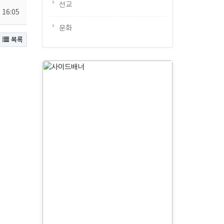
선교
 16:05
문화
목록